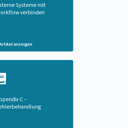
xterne Systeme mit
orkflow verbinden
 Artikel anzeigen
ppendix C –
ehlerbehandlung