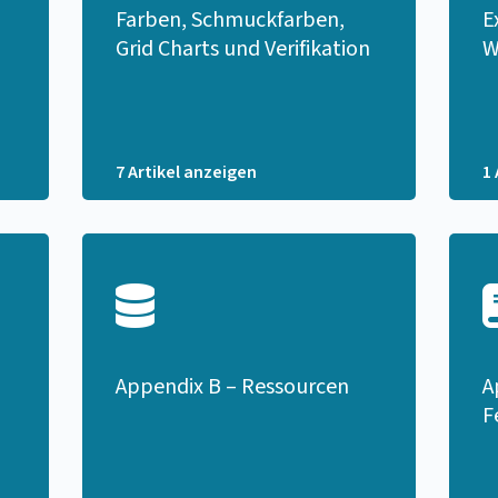
Farben, Schmuckfarben,
E
Grid Charts und Verifikation
W
7 Artikel anzeigen
1
Appendix B – Ressourcen
A
F